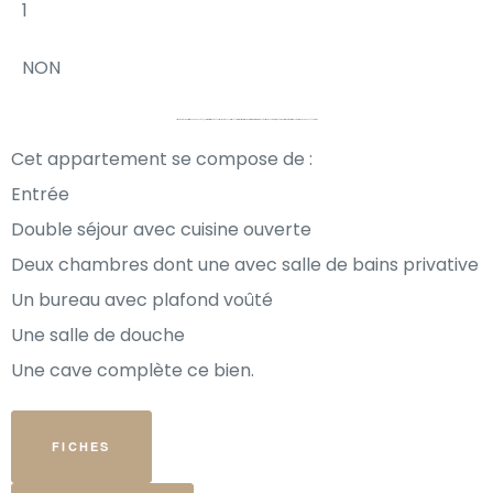
1
NON
Situé dans le quartier de Monaco Ville, centre historique de la Principauté avec ses ruelles et ses petits commerces et restaurants qui font le charme de cet endroit, joli appartement de trois pièces lumineux en excellent état.
Cet appartement se compose de :
Entrée
Double séjour avec cuisine ouverte
Deux chambres dont une avec salle de bains privative
Un bureau avec plafond voûté
Une salle de douche
Une cave complète ce bien.
FICHES