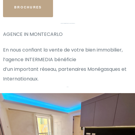
BROCHURES
Notre équipe d’experts en immobilier pourra vous accompagner dans vos projets
AGENCE IN MONTECARLO
En nous confiant la vente de votre bien immobilier,
l’agence INTERMEDIA bénéficie
d’un important réseau, partenaires Monégasques et
Internationaux.
Gallery