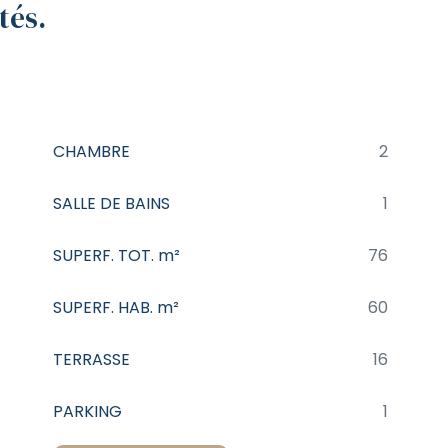
tés.
CHAMBRE
2
SALLE DE BAINS
1
SUPERF. TOT. m²
76
SUPERF. HAB. m²
60
TERRASSE
16
PARKING
1